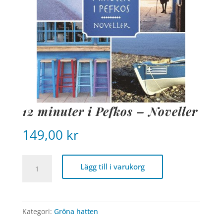
12 minuter i Pefkos – Noveller
149,00
kr
12
Lägg till i varukorg
minuter
i
Pefkos
-
Kategori:
Gröna hatten