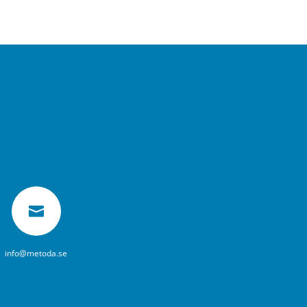

info@metoda.se