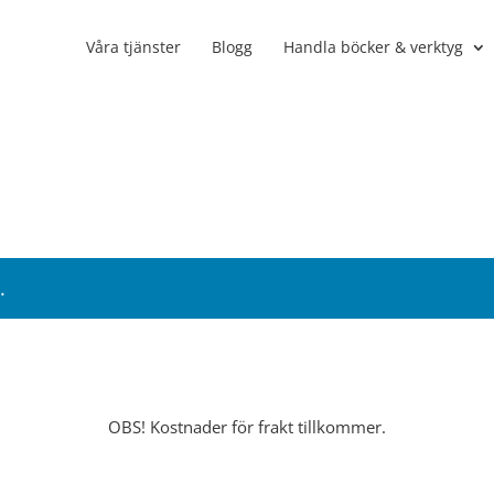
Våra tjänster
Blogg
Handla böcker & verktyg
.
OBS! Kostnader för frakt tillkommer.