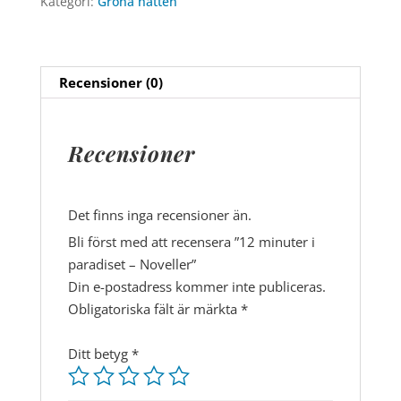
Kategori:
Gröna hatten
Noveller
mängd
Recensioner (0)
Recensioner
Det finns inga recensioner än.
Bli först med att recensera ”12 minuter i
paradiset – Noveller”
Din e-postadress kommer inte publiceras.
Obligatoriska fält är märkta
*
Ditt betyg
*