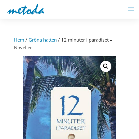
Hem
/
Gröna hatten
/ 12 minuter i paradiset –
Noveller