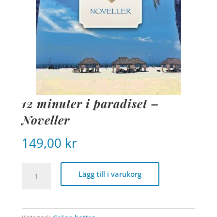
12 minuter i paradiset –
Noveller
149,00
kr
12
Lägg till i varukorg
minuter
i
paradiset
-