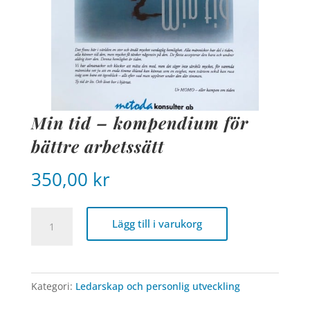
Min tid – kompendium för
bättre arbetssätt
350,00
kr
Min
Lägg till i varukorg
tid
-
kompendium
för
Kategori:
Ledarskap och personlig utveckling
bättre