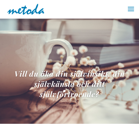
Vill du öka din självinsikt, din
självkänsla och ditt
självförtroende?