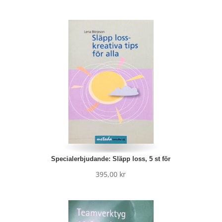
Specialerbjudande: Släpp loss, 5 st för
395,00
kr